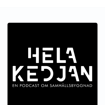
Hela kedjan – Podcast om samhällsbyggnad, bygg, fastighet